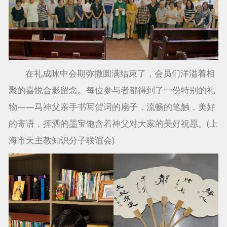
在礼成咏中会期弥撒圆满结束了，会员们洋溢着相
聚的喜悦合影留念。每位参与者都得到了一份特别的礼
物——马神父亲手书写贺词的扇子，流畅的笔触，美好
的寄语，挥洒的墨宝饱含着神父对大家的美好祝愿。(上
海市天主教知识分子联谊会)