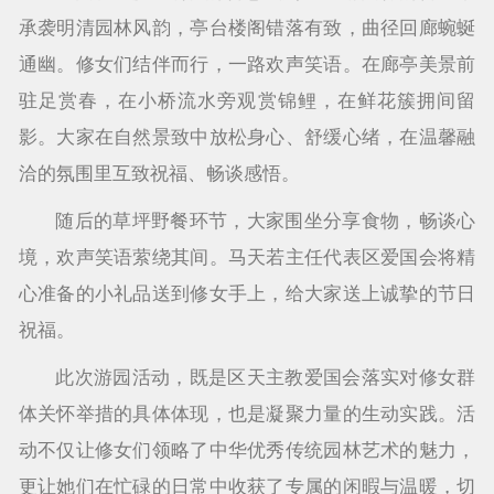
承袭明清园林风韵，亭台楼阁错落有致，曲径回廊蜿蜒
通幽。修女们结伴而行，一路欢声笑语。在廊亭美景前
驻足赏春，在小桥流水旁观赏锦鲤，在鲜花簇拥间留
影。大家在自然景致中放松身心、舒缓心绪，在温馨融
洽的氛围里互致祝福、畅谈感悟。
随后的草坪野餐环节，大家围坐分享食物，畅谈心
境，欢声笑语萦绕其间。马天若主任代表区爱国会将精
心准备的小礼品送到修女手上，给大家送上诚挚的节日
祝福。
此次游园活动，既是区天主教爱国会落实对修女群
体关怀举措的具体体现，也是凝聚力量的生动实践。活
动不仅让修女们领略了中华优秀传统园林艺术的魅力，
更让她们在忙碌的日常中收获了专属的闲暇与温暖，切