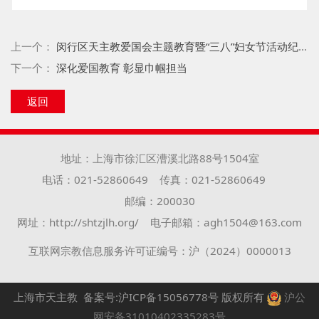
上一个：
闵行区天主教爱国会主题教育暨“三八”妇女节活动纪实
下一个：
深化爱国教育 彰显巾帼担当
返回
地址：上海市徐汇区漕溪北路88号1504室
电话：021-52860649
传真：021-52860649
邮编：200030
网址：http://shtzjlh.org/
电子邮箱：agh1504@163.com
互联网宗教信息服务许可证编号：沪（2024）0000013
上海市天主教
备案号:沪ICP备15056778号
版权所有
沪公
网安备31010402335283号