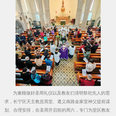
为兼顾做好圣周礼仪以及教友们清明祭祀先人的需
求，长宁区天主教息焉堂、遵义南路金家堂神父提前谋
划、合理安排，在圣周开启前的周六，专门为堂区教友