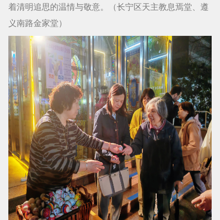
着清明追思的温情与敬意。（长宁区天主教息焉堂、遵
义南路金家堂）