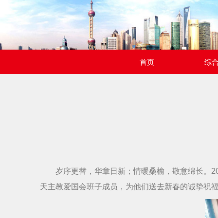
首页
综
岁序更替，华章日新；情暖桑榆，敬意绵长。2
天主教爱国会班子成员，为他们送去新春的诚挚祝