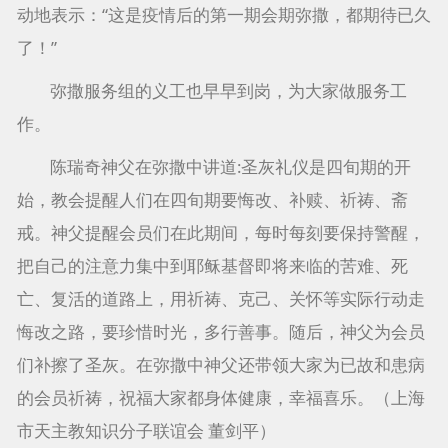
动地表示：“这是疫情后的第一期会期弥撒，都期待已久
了！”
弥撒服务组的义工也早早到岗，为大家做服务工
作。
陈瑞奇神父在弥撒中讲道:圣灰礼仪是四旬期的开
始，教会提醒人们在四旬期要悔改、补赎、祈祷、斋
戒。神父提醒会员们在此期间，每时每刻要保持警醒，
把自己的注意力集中到耶稣基督即将来临的苦难、死
亡、复活的道路上，用祈祷、克己、关怀等实际行动走
悔改之路，要珍惜时光，多行善事。随后，神父为会员
们补擦了圣灰。在弥撒中神父还带领大家为已故和患病
的会员祈祷，祝福大家都身体健康，幸福喜乐。（上海
市天主教知识分子联谊会 董剑平）